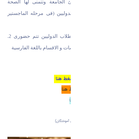
اعلان التربوی مهم:
وإذ تهنئ الجامعة وتتمنی لها الصحة
والنجاح، فإنها تعلم الطلاب الدولیین (فی مرحله الماجستیر
والدکتوراه):
1. جمیع الفصول الدراسیة للطلاب الدولیین تتم حضوری
2.
سیتم تدریس فی جمیع التخصصات و الاقسام باللغة الفارسیة
برنامه کلاسی ورودی جدید
للورود للاستمارات الماجستیر اضغط هنا
للورود للقوانین الماجستیر اضغط هنا
للاطلاع من مراحل التعلیم اضغط هنا
کیفیت الدخول فی منصه LMS
بنک معلومات الخریجین
(بانک اطلاعات دانش آموختگان)
ایین نامه زبان خارجی