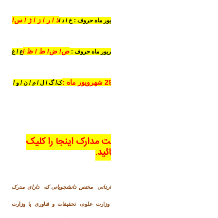
ح /
ذ / ر / ز / ژ / س/
روز 27 شهریور ماه حروف : خ / د /
ش /
ص/ ض/ ط / ظ /
روز 28 شهریور ماه حروف :
ع / غ
/ ف / ق /
روز 29 شهرویور ماه :
ک/ گ / ل / م / ن / و /
ه / ی
جهت دریافت چک لیست مدارک اینجا را کلیک
فرمائید.
*
مدارک لازم :
1)
دو
نسخه تصویر برابر اصل مدرک
کاردانی مختص دانشجویانی که دارای مدرک
کارشناسی ناپیوسته می باشند
مورد تایید وزارت علوم، تحقیقات و فناوری یا وزارت