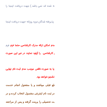
از طریق سهمیه استعدادهای درخشان پذیرفته شده اند نمی باشد.)
جهت دریافت اینجا را
کلیک کنید.
9- فرم شماره 4( تعهد آموزش رایگان) مختص پذیرفته شدگان دوره روزانه -
جهت دریافت اینجا
را کلیک کنید.
تذکرات
:
شاغلین آموزش و پرورش دقت کنند در صور عدم امکان ارائه مدرک کارشناسی حتما فرم
فرم
شماره 2
را با امضای دانشگاه محل تحصیل کارشناسی را آپلود نمایند در غیر این صورت
نمیتوانند ثبت نام کنند.
عدم تکمیل فرم ها، یا درج اطلاعات غلط و یا به صورت ناقص موجب عدم ثبت نام نهایی
ومشکلات آتی می گردد و عواقب آن به عهده دانشجو خواهد بود.
انشجویانی که دارای معافیت تحصیلی مقطع قبلی میباشند و یا مشغول انجام خدمت
سربازی هستند باید وضعیت نظام وظیفه را در ثبت نام اینترنتی مشمول انتخاب کرده و در
پایان ثبت نام اینترنتی برگه درخواست معافیت تحصیلی را پرینت گرفته و پس از مراجعه