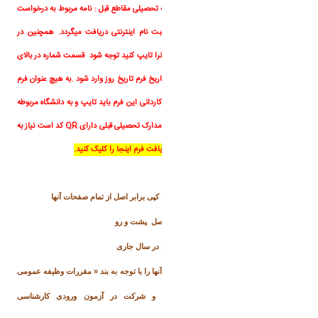
3) رسید پستی ارسال نامه درخواست تائیدیه تحصیلی مقاطع قبل : نامه مربوط به درخواست
تائیدیه تحصلی مقطع کارشناسی در فرایند ثبت نام اینترنتی دریافت میگردد. همچنین در
دریافت نامه دچار مشکل شدید میتوانید فرم آنرا تایپ کنید توجه شود قسمت شماره در بالای
فرم شماره دانشجویی تایپ شود و همچنین تاریخ فرم تاریخ روز وارد شود .به هیچ عنوان فرم
بدون شماره و تاریخ ارسال نشود برای مقطع وکاردانی این فرم باید تایپ و به دانشگاه مربوطه
ارسال و رسید پستی ارائه گردد. در صورتی که مدارک تحصیلی قبلی دارای QR کد است نیاز به
تکمیل این فرم و رسید پستی ندارید.
جهت دریافت فرم اینجا را کلیک کنید.
4)
اصل شناسنامه و کارت ملی و دو سری کپی برابر اصل از تمام صفحات آنها
5)
اصل کارت ملی و دو سری کپی برابر اصل پشت و رو
6)
۶
قطعه عکس تمام رخ
۴×۳
تهیه شده در سال جاری
7)
ارائه مدرکی که وضعیت نظام وظیفه آنها را با توجه به بند « مقررات وظیفه عمومی
» مندرج در
دفترچه راهنمای ثبت نام و شرکت در آزمون ورودی کارشناسی