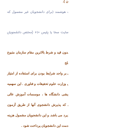
ارشد
سال 1402 مشخص کند ( مختص برادران ).
2 نسخه کپی برابر اصل کارت پایان خدمت هوشمند (برای دانشجویان غیر مشمول که
دارای کارت معافیت یا پایان خدمت دارند)
پرینت معافیت تحصیلی کارشناسی ارشد از سایت سخا یا پلیس 10+ (مختص دانشجویان
مشمول و یا سرباز)
8)
حکم مرخصی سالانه یا موافقت کتبی و بدون قید و شرط بالاترین مقام سازمان متبوع
برای کارمندان دولت و کارمندان نیروهای مسلح
9)
ارائه معرفی نامه رسمی و موافقت مبنی بر واجد شرایط بودن برای استفاده از امتیاز
ویژه مربیان رسمی قطعی و رسمی آزمایشی وزارت علوم تحقیقات و فناوری . این سهمیه
شامل مربیان رسمی قطعی و رسمی آزمایشی دانشگاه ها ، موسسات آموزش عالی
وابسته به وزارت علوم تحقیقات و فناوری که پذیرش دانشجوی آنها از طریق آزمون
سازمان سنجش آموزش کشور صورت می پذیرد می باشد. و این دانشجویان مشمول هزینه
میشوند و هزینه تحصیلی میبایست از محل خدمت این دانشجویان پرداخت شود .