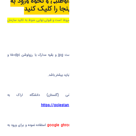
جهت دریافت شماره داوطلبی و نحوه ورود به
سامانه گلستان
اینجا
را کلیک کنید
قبولی دانشجویان سهمیه استعداد درخشان مشروط است و قبولی نهایی منوط به تائید سازمان
سنجش و تائید صلاحیت عمومی است
( عکس
۴×۳
با رزولوشن
dpi
۳۰۰
و فرمت
jpg
و بقیه مدارک با رزولوشن
dpi
۱۵۰
و
فرمت
jpg
).
توجه : حجم هریک از فایلهای بالا از
KB
۳۰۰
نباید بیشتر باشد.
ثبت نام اینترنتی شامل مراحل زیر است:
۱-
ورود به
سامانه آموزشی (گلستان)
دانشگاه اراک به
آدرس
https://golestan.araku.ac.ir/home/Default.htm
توجه:
حتما از مرورگر
internet explorer
یا
google ghrome
استفاده نموده و برای ورود به
شرح زیر اقدام نمایید.