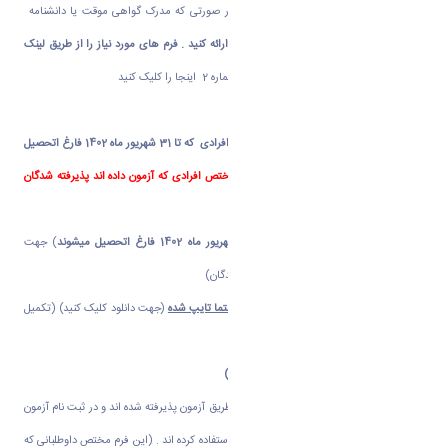
3- تصویر مدرک کارشناسی و کاردانی در صورتی که مدرک گواهی موقت یا دانشنامه
کارشناسی را دراختیار ندارید
فرم شماره 2
را ارائه کنید . فرم های مورد نیاز را از طریق لینک
های زیر دریافت کنید .
- جهت دریافت
فرم شماره 2
اینجا را کلیک کنید
4-
فرم اعلام معدل و تعداد واحد (
مختص افرادی که تا 31 شهریور ماه 1402 فارغ اتحصیل
میشوند
)
جهت دریافت
اینجا را کلیک کنید
مختص افرادی که آزمون داده اند پذیرفته شدگان
استعدادهای درخشان نیاز به این فرم ندارند
5-
فرم شماره 3 (
افرادی که تا 31 شهریور ماه 1402 فارغ اتحصیل میشوند
)
جهت
دریافت
اینجا را کلیک کنید
(کلیه پذیرفته شدگان)
6- تصویر
فرم تعرفه (مشخصات عمومی)
حتما تایپ شده
(جهت دانلود کلیک کنید) (تکمیل
و امضاء شده)
دو سری عکس دار
7-
تصویر مدرک نظام وظیفه (مختص آقایان)
8- فرم تائید رتبه اول مختص داوطلبانی که از طریق آزمون پذیرفته شده اند و در ثبت نام آزمون
کارشناسی ارشد سال 1402 از سهمیه رتبه اول استفاده کرده اند . (این فرم مختص داوطلبانی که