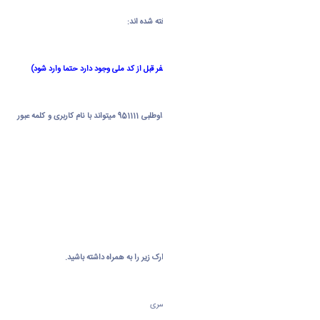
*دانشجویانی که ا
ز طریق آزمون سراسری
پذیرفته شده اند:
۱)
نام کاربری : شماره داوطلبی +
u021
۲)
رمز عبور: کد ملی داوطلب ( اگر عدد صفر قبل از کد ملی وجود دارد حتما وارد شود)
به عنوان مثال :
دانشجویی با کد ملی 0330894711 و شماره داوطلبی 951111 میتواند با نام کاربری و کلمه عبور
زیر وارد شود.
u021951111 :
نام کاربری
0330894711 :
رمز عبور
۲-
لازم به ذکر است برای ثبت نام اینترنتی مدارک زیر را به همراه داشته باشید.
1- تصویر کارت ملی (پشت و رو ) یکسری
2- تصویر شناسنامه (تمامی صفحات) یک سری