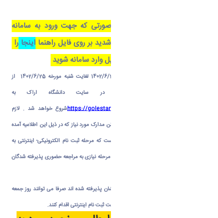
کنید
دانشجویان محترم در صورتی که جهت ورود به سامانه
)
گلستان با مشکل مواجه شدید بر روی فایل راهنما
اینجا
را
کلیک کنید و طبق این فایل وارد سامانه شوید
ثبت نام
اینترنتی
از روز دوشنبه
مورخه 1402/6/20
لغایت شنبه مورخه 1402/6/25 از
طریق
سامانه آموزشی گلستان
در سایت دانشگاه اراک به
آدرس
https://golestan.araku.ac.ir/home/Default.htm
شروع خواهد شد . لازم
است برای ثبت نام اینترنتی، حتماً از قبل، اسکن مدارک مورد نیاز که در ذیل این اطلاعیه آمده
است تهیه و بارگذاری گردد.
لازم به توضیح است که مرحله ثبت نام الکترونیکی- اینترنتی به
صورت غیرحضوری صورت می پذیرد و در این مرحله نیازی به مراجعه حضوری پذیرفته شدگان
نمی باشد.
افرادی که از طریق سهمیه استعدادهای درخشان پذیرفته شده اند صرفا می توانند روز جمعه
1402/6/24 تا پایان روز شنبه 1402/6/25 جهت ثبت نام اینترنتی اقدام کنند.