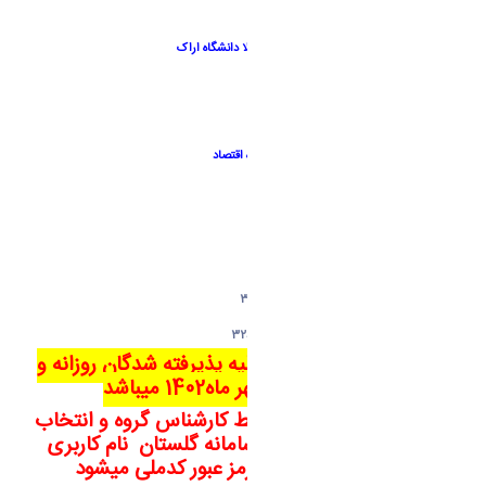
رضایی 32771636
دانشکد علوم ورزشی :
اراک سردشت بلوار کربلا دانشگاه اراک
کلیه گروه های علوم ورزشی
سرکار خانم ناهید ادیب نژاد 32629024
دانشکد اقتصاد :
اراک میدان شریعتی دانشکده اقتصاد
آقای پیمان محمدی
32629322
امور مالی : 32621552
اداره خوابگاه آقایان: 32621776 - 32621770
اداره خوابگاه خانم ها : 32621774 - 32621772
تاریخ شروع کلاس های کلیه پذیرفته شدگان روزانه و
نوبت دوم اول مهر ماه1402 میباشد
پس از پذیرش نهایی توسط کارشناس گروه و انتخاب
واحد برای دانشجو، در سامانه گلستان نام کاربری
شماره دانشجویی و رمز عبور کدملی میشود