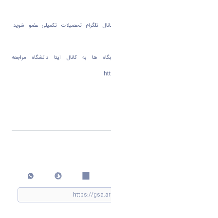
جهت اطلاع از آخرین اطلاعیه ها در کانال تلگرام تحصیلات تکمیلی عضو شوید.
(gsa_araku)
جهت اطلاع از نحوه اسکان در خوابگاه ها به کانال ایتا دانشگاه مراجعه
کنید. https://eitaa.com/arak_university
اشتراک گذاری
چاپ کردن