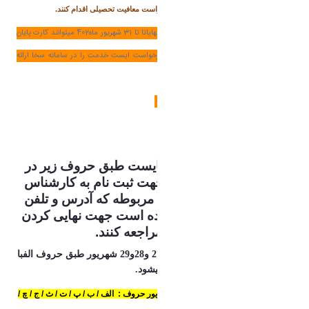
به
سامانه سخا (کلیک کنید)
نسبت ثبت درخواست معافیت تحصیلی اقدام کنند.
افرادی که مشغول به خدمت سربازی هستند نهایاتا تا 31 شهریور ماه402 میتوانند کارت پایان
خدمت را ارائه دهند در غیر اینصورت باید درخواست ایست خدمت را در سامانه سخا ارائه
دهند
تحصیل همزمان باخدمت سربازی ممنوع است
2.
ثبت نام حضوری و تشکیل پرونده:
کلیه پذیرفته شدگان می بایست طبق حروف زیر در
تاریخ های مشخص شده جهت ثبت نام به کارشناس
گروه مربوطه در دانشکده مربوطه که آدرس و تلفن
آنها در ذیل این اطلاعیه آمده است جهت نهایی کردن
ثبت نام و تشکیل پرونده مراجعه کنند.
ثبت نام حضوری در روزهای 26 و27 و28و29 شهریور طبق حروف الفبا
(حرف اول نام خانوادگی ) انجام میشود.
روز 26 شهریور حروف :
الف / ب / پ / ت / ث / ج / چ /