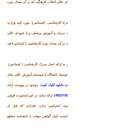
بهداشت، درمان و آموزش پزشکی و یا شورای عالی انقلاب فرهنگی که در آن معدل دوره
کاردانی (فوق دیپلم) قید شده باشد.
2)
اصل و دو نسخه تصویر برابر اصل مدرک
کارشناسی
(لیسانس) مورد تایید وزارت
علوم، تحقیقات و فناوری یا وزارت بهداشت، درمان و آموزش پزشکی و یا شورای عالی
انقلاب فرهنگی(حداکثر تا تاریخ 1402/6/31
که در آن معدل دوره کارشناسی ( لیسانس) قید
شده باشد.
تبصره 2- پذیرفته شدگانی که به دلایلی قادر به ارائه اصل مدرک کارشناسی ( لیسانس)
نمی باشند لازم است اصل گواهی تایید شده توسط دانشگاه یا موسسه آموزش عالی محل
اخذ کارشناسی ( لیسانس) با محتوای
(جهت دانلود کلیک کنید)
موجود در پیوست ارائه
نمایند. و اصل گواهی موقت خود را تا تاریخ
1402/7/30
ارائه نمایند در غیر اینصورت قبولی
آنان لغو میشود و دانشجو حق هیچگونه اعتراضی ندارد .افرادی که قبل از
تاریخ
1402/1/1
فارغ التحصیل شده اند میبایست اصل گواهی موقت یا دانشنامه مقطع
کارشناسی را ارائه دهند.