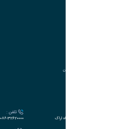
تقویم آموزشی
آموزش
مدیریت امور
مدیریت تحصیلات تکمیلی
مرکز آموزش‌های تخصصی
گروه جذب و هدایت استعدادهای درخشان
تقویم آموزشی
ارتباط با دانشگاه
آدرس :
تلفن :
اراک، میدان بسیج، بلوار سردشت، دانشگاه اراک
۰۸۶-32620000