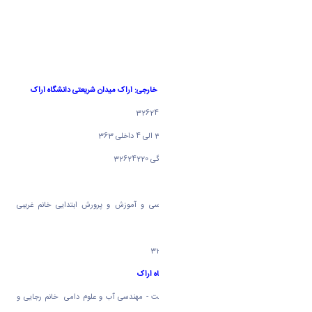
گروه ریاضی خانم جودکی 32627400
گروه زیست خانم اعتمادی 32627200
دانشکده علوم انسانی و دانشکده زبان و ادبیات خارجی: اراک میدان شریعتی دانشگاه اراک
آگروه زبان انگلیسی خانم نسترن ابراهیمی 32624240
گروه زبان و ادبیات عرب خانم بقایی 32777400 الی 4 داخلی 363
گروه زبان و ادبیات فارسی خانم عراقی و دریا بیگی 32624220
گروه تاریخ والهیات آقای حیدری 32624020
گروه تکنولوژی آموزشی و برنامه ریزی درسی و آموزش و پرورش ابتدایی خانم غریبی
32780601
گروه روانشناسی عمومی آقای حسنی 32624052
دانشکده کشاورزی اراک میدان شریعتی دانشگاه اراک
کلیه گروه های کشاورزی باغبانی -محیط زیست - مهندسی آب و علوم دامی خانم رجایی و